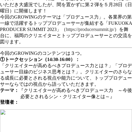
いただき大盛況でしたが、間を置かずに第２弾を５月28日（日
曜日）に開催します！
今回のGROWINGのテーマは「プロデュース力」。各業界の第
一線で活躍するトッププロデューサーが集結する「FUKUOKA
PRODUCER SUMMIT 2023」（
https://producersummit.jp/
）を舞
台に、福岡のクリエイターとトッププロデューサーとの交流を
図ります。
今回のGROWINGのコンテンツは３つ。
①トークセッション（14:30-16:00）：
「クリエイターが高めるべきプロデュース力とは？」「プロデ
ューサー目線のビジネス思考とは？」。クリエイターのさらな
る成長に必要とされる視点や能力について、トッププロデュー
サーならではの視点から語っていただきます。
テーマ：
『クリエイターが高めるべきプロデュース力 ～今後
必要とされるシン・クリエイター像とは～』
登壇者：