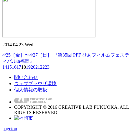
2014.04.23 Wed
4/25［金］〜4/27［日］ 『第35回 PFF ぴあフィルムフェステ
ィバルin福岡』
14
15
16
17
18
19
20
21
22
23
問い合わせ
ウェブブラウザ環境
個人情報の取扱
COPYRIGHT © 2016 CREATIVE LAB FUKUOKA. ALL
RIGHTS RESERVED.
pagetop